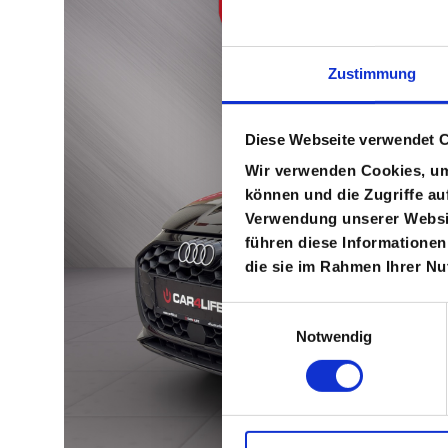
Zustimmung
Diese Webseite verwendet 
Wir verwenden Cookies, um 
können und die Zugriffe au
Verwendung unserer Websit
führen diese Informationen
die sie im Rahmen Ihrer N
E
Notwendig
i
n
w
i
l