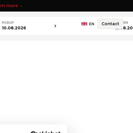
rn more →
PICKUP
RETURN
Contact
EN
10.08.2026
12.08.2
Audi A3
tik
Benzin
116 PS
Front
Automatik
100
from €
/ day
Luxury cars
Compact
Wagon
SUV