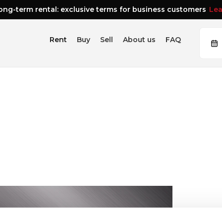
ng-term rental: exclusive terms for business customers
Lea
Rent
Buy
Sell
About us
FAQ
Recommended
Audi A1
95 PS
Front
Automa
90
from €
/ day
View all →
Sedan