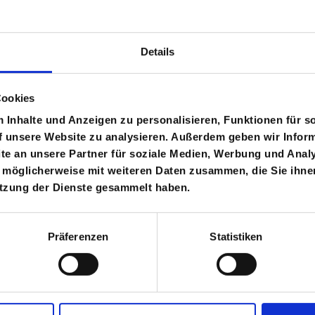
Details
COMPAC
Cookies
Audi 
Inhalte und Anzeigen zu personalisieren, Funktionen für s
f unsere Website zu analysieren. Außerdem geben wir Inform
116PS
e an unsere Partner für soziale Medien, Werbung und Analy
›
 möglicherweise mit weiteren Daten zusammen, die Sie ihnen
Rent Audi
condition
utzung der Dienste gesammelt haben.
booking 
Back
Präferenzen
Statistiken