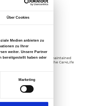
Über Cookies
T
A3
oziale Medien anbieten zu
ationen zu Ihrer
Front
Automatik
sen weiter. Unsere Partner
 bereitgestellt haben oder
 A3 with a flexible term, well-maintained
 and direct online request in the Car4Life
flow.
Continue
→
Marketing