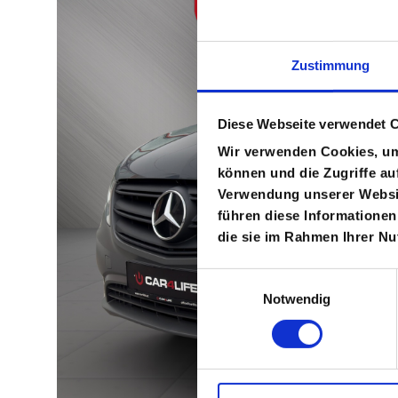
Zustimmung
Diese Webseite verwendet 
Wir verwenden Cookies, um 
können und die Zugriffe au
Verwendung unserer Websit
führen diese Informationen
die sie im Rahmen Ihrer N
E
Notwendig
i
n
w
i
l