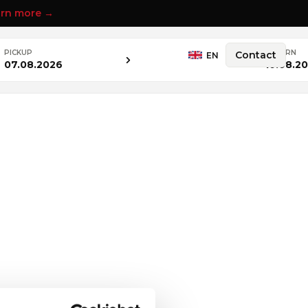
rn more →
PICKUP
RETURN
Contact
EN
07.08.2026
10.08.2
Audi A3
tik
Benzin
116 PS
Front
Automatik
100
from €
/ day
Luxury cars
Compact
Wagon
SUV