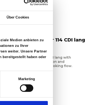
Über Cookies
R
es-Benz Vito Tourer 114 CDI lang
oziale Medien anbieten zu
ationen zu Ihrer
Heck
Automatik
sen weiter. Unsere Partner
 bereitgestellt haben oder
cedes-Benz Vito Tourer 114 CDI lang with
e term, well-maintained condition and
line request in the Car4Life booking flow.
Continue
→
Marketing