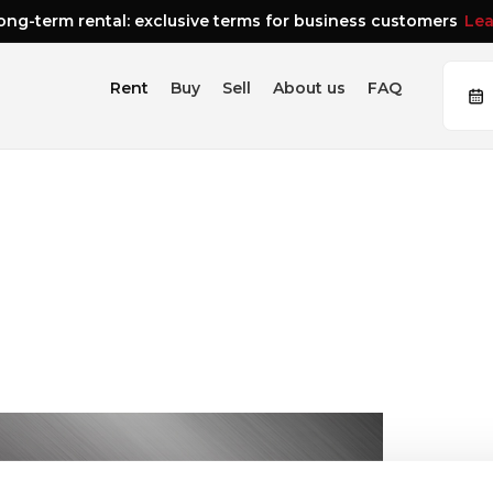
ng-term rental: exclusive terms for business customers
Lea
Rent
Buy
Sell
About us
FAQ
Recommended
Audi A1
95 PS
Front
Automa
90
from €
/ day
View all →
Sedan